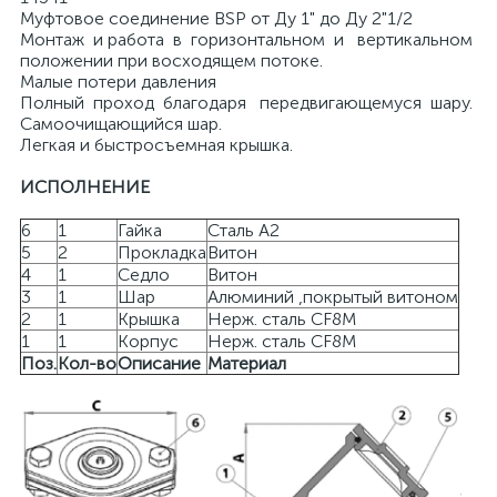
Муфтовое соединение BSP от Ду 1" до Ду 2"1/2
Монтаж и работа в горизонтальном и вертикальном
положении при восходящем потоке.
Малые потери давления
Полный проход благодаря передвигающемуся шару.
Cамоочищающийся шар.
Легкая и быстросъемная крышка.
ИСПОЛНЕНИЕ
6
1
Гайка
Сталь А2
5
2
Прокладка
Витон
4
1
Седло
Витон
3
1
Шар
Алюминий ,покрытый витоном
2
1
Крышка
Нерж. сталь CF8M
1
1
Корпус
Нерж. сталь CF8M
Поз.
Кол-во
Описание
Материал