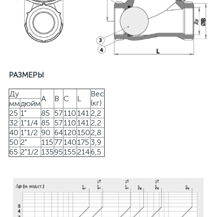
РАЗМЕРЫ
Ду
Вес
A
B
C
L
(кг)
мм
дюйм
25
1"
85
57
110
141
2,2
32
1"1/4
85
57
110
141
2,2
40
1"1/2
90
64
120
150
2,8
50
2"
115
77
140
175
3,9
65
2"1/2
135
95
155
214
6,5