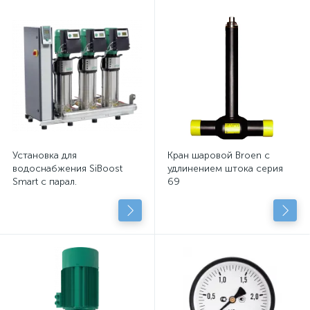
Установка для
Кран шаровой Broen с
водоснабжения SiBoost
удлинением штока серия
Smart с парал.
69
подключенными
центробежными насосами
с сухим рот.