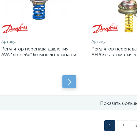
Артикул:
-
Артикул:
-
Регулятор перепада давления
Регулятор перепада
AVA "до себя" (комплект клапан и
AFPQ с автоматиче
регулирующий блок)
ограничением расх
Показать больш
1
2
3