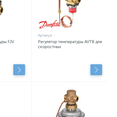
Артикул:
-
уры FJV
Регулятор температуры AVTB для
скоростных
водоподогревателей