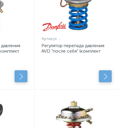
Артикул:
-
 давления
Регулятор перепада давления
(комплект
AVD "после себя" (комплект
щий блок без
клапан и регулирующий блок)