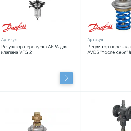
Артикул:
-
Артикул:
-
Регулятор перепуска AFPA для
Регулятор перепада
клапана VFG 2
AVDS "после себя" 
клапан и регулирую
имп. трубки)