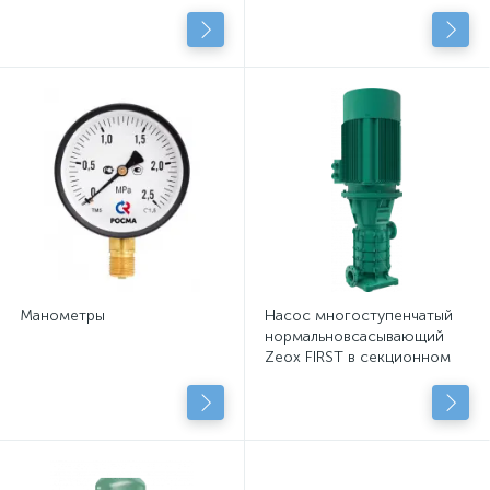
подключенными
центробежными насосами
с сухим рот.
Манометры
Насос многоступенчатый
нормальновсасывающий
Zeox FIRST в секционном
исполнении