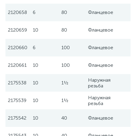
2120658
6
80
Фланцевое
W
2120659
10
80
Фланцевое
W
2120660
6
100
Фланцевое
W
2120661
10
100
Фланцевое
W
Наружная
2175538
10
1½
W
резьба
Наружная
2175539
10
1½
W
резьба
2175542
10
40
Фланцевое
W
2175543
10
40
Фланцевое
W