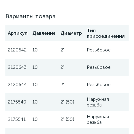
Варианты товара
Тип
Артикул
Давление
Диаметр
П
присоединения
2120642
10
2"
Резьбовое
W
2120643
10
2"
Резьбовое
W
2120644
10
2"
Резьбовое
W
Наружная
2175540
10
2" (50)
W
резьба
Наружная
2175541
10
2" (50)
W
резьба