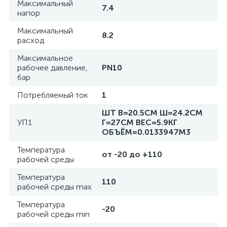
Максимальный
7.4
напор
Максимальный
8.2
расход
Максимальное
рабочее давление,
PN10
бар
Потребляемый ток
1
ШТ В=20.5СМ Ш=24.2СМ
УП1
Г=27СМ ВЕС=5.9КГ
ОБЪЁМ=0.0133947М3
Температура
от -20 до +110
рабочей среды
Температура
110
рабочей среды max
Температура
-20
рабочей среды min