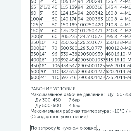
50
2"
40
105
124
94
200
291
125
4
4-M1
65
2"1/2
40
115
139
94
200
318
145
4
4-M1
80
3"
50
124
154
94
200
342
160
8
4-M1
100
4"
50
140
174
94
200
383
180
8
4-M1
125
5"
50
150
189
100
250
420
210
8
4-M1
150
6"
60
175
220
101
250
471
240
8
4-M
200
8"
60
205
275
124
310
577
295
8
4-M
250
10"
70
250
326
126
310
677
350
12
8-M
300
12"
70
300
380
128
310
777
400
12
8-M
350
14"
96
339
438
290
500
939
460
16
10-
400
16"
100
392
494
290
500
1037
515
16
10-
450
18"
106
434
547
290
500
1125
565
20
14-M
500
20"
110
487
613
290
500
1237
620
20
14-M
600
24"
110
592
716
290
500
1432
725
20
14-M
РАБОЧИЕ УСЛОВИЯ
Максимальное рабочее давление : Ду 50-25
Ду 300-450 : 7 бар
Ду 500-600 : 4 бар
Максимальная рабочая температура : -10°C /
(Стандартное уплотнение).
По запросу (в нужном окошке
Максимальная 