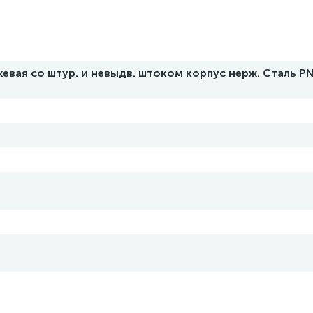
вая со штур. и невыдв. штоком корпус нерж. Сталь PN