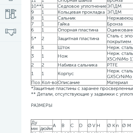
11
1
Опорная шайба
Бронза
10**
1
Седловое уплотнение
ЭПДМ
9
1
Кольцевая прокладка
ЭПДМ
8
1
Сальник
Нержавеющ 
7
1
Гайка
Бронза
6
1
Опорная пластина
Оцинкованн
Сталь с эп
5*
2
Защитная пластина
покрытием
4
1
Шток
Нерж. стал
Нерж. стал
3
1
Нож
X5CrNiMo 1
2
2
Набивка сальника
PTFE
Нерж. стал
1
1
Корпус
GX5CrNiMo 
Поз.
Кол-во
Описание
Материал
*Защитные пластины с заранее просверленны
** Детали, отсутствующие у задвижки с уплот
РАЗМЕРЫ
Ду
A
B
C
D
Ø V
H
Ø K
n
Ø M
мм
дюйм