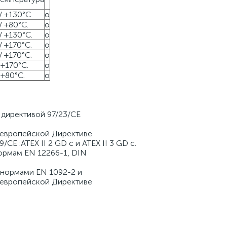
 / +130°C.
o
 / +80°C.
o
 / +130°C.
o
 / +170°C.
o
 / +170°C.
o
/ +170°C.
o
/ +80°C.
o
 директивой 97/23/CE
 европейской Директиве
CE :ATEX II 2 GD c и ATEX II 3 GD c.
ормам EN 12266-1, DIN
 нормами EN 1092-2 и
 европейской Директиве