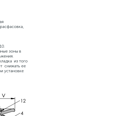
кая
 расфасовка,
10.
йные зоны в
льжения.
ладка из того
ет снижать ее
ри установке