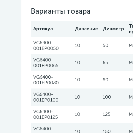
Варианты товара
Т
Артикул
Давление
Диаметр
п
VG6400-
10
50
М
001EP0050
VG6400-
10
65
М
001EP0065
VG6400-
10
80
М
001EP0080
VG6400-
10
100
М
001EP0100
VG6400-
10
125
М
001EP0125
VG6400-
10
150
М