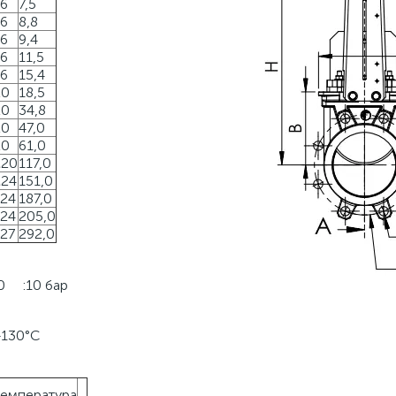
6
7,5
6
8,8
6
9,4
6
11,5
6
15,4
20
18,5
20
34,8
20
47,0
20
61,0
M20
117,0
M24
151,0
24
187,0
24
205,0
27
292,0
0 :10 бар
 +130°C
температура