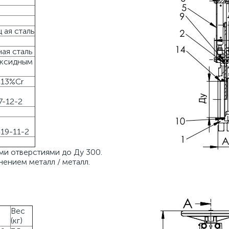
ая сталь
ая сталь
оксидным
ь13%Cr
ь
7-12-2
ь
19-11-2
ми отверстиями до Ду 300.
нением металл / металл.
Вес
(кг)