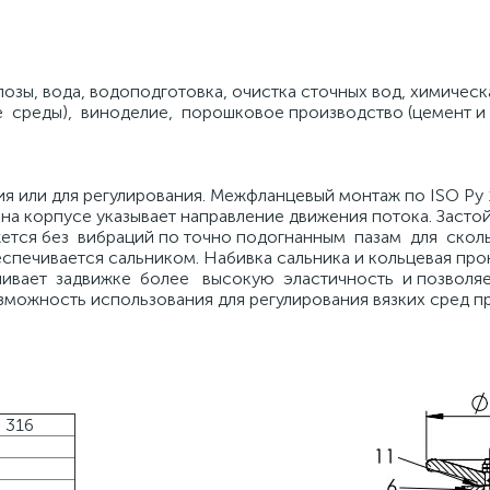
зы, вода, водоподготовка, очистка сточных вод, химичес
 среды), виноделие, порошковое производство (цемент и
ия или для регулирования. Межфланцевый монтаж по ISO Ру 
 на корпусе указывает направление движения потока. Засто
ижется без вибраций по точно подогнанным пазам для ско
печивается сальником. Набивка сальника и кольцевая прок
ечивает задвижке более высокую эластичность и позволя
зможность использования для регулирования вязких сред п
 316
ь