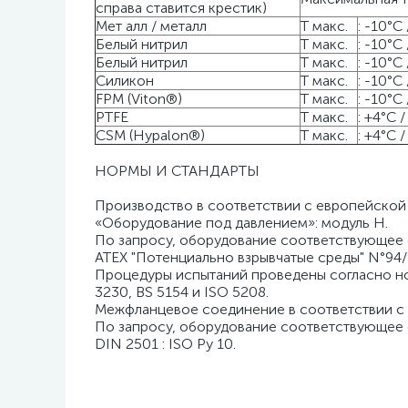
справа ставится крестик)
Мет алл / металл
T макс.
: -10°C
Белый нитрил
T макс.
: -10°C
Белый нитрил
T макс.
: -10°C
Силикон
T макс.
: -10°C
FPM (Viton®)
T макс.
: -10°C
PTFE
T макс.
: +4°C 
CSM (Hypalon®)
T макс.
: +4°C 
НОРМЫ И СТАНДАРТЫ
Производство в соответствии с европейской
«Оборудование под давлением»: модуль H.
По запросу, оборудование соответствующее
ATEX "Потенциально взрывчатые среды" N°94/9/
Процедуры испытаний проведены согласно н
3230, BS 5154 и ISO 5208.
Межфланцевое соединение в соответствии с
По запросу, оборудование соответствующее
DIN 2501 : ISO Ру 10.