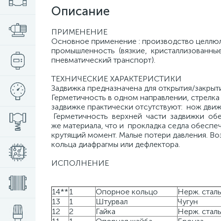
Описание
ПРИМЕНЕНИЕ
Основное применение : производство целлюло
промышленность (вязкие, кристаллизованные
пневматический транспорт).
ТЕХНИЧЕСКИЕ ХАРАКТЕРИСТИКИ
Задвижка предназначена для открытия/закрыт
Герметичность в одном направлении, стрелка
задвижке практически отсутствуют: нож дв
Герметичность верхней части задвижки обес
же материала, что и прокладка седла обесп
крутящий момент. Малые потери давления. Во
кольца диафрагмы или дефлектора.
ИСПОЛНЕНИЕ
14**
1
Опорное кольцо
Нерж. сталь
13
1
Штурвал
Чугун
12
2
Гайка
Нерж. стал