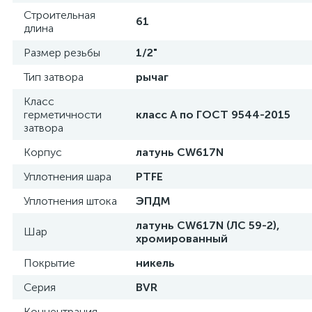
Строительная
61
длина
Размер резьбы
1/2"
Тип затвора
рычаг
Класс
герметичности
класс А по ГОСТ 9544-2015
затвора
Корпус
латунь CW617N
Уплотнения шара
PTFE
Уплотнения штока
ЭПДМ
латунь CW617N (ЛС 59-2),
Шар
хромированный
Покрытие
никель
Серия
BVR
Концентрация