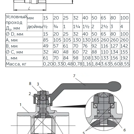
Условный
мм
15
20
25
32
40
50
65
80
100
проход
дюймы
½
¾
1
1¼
1½
2
2½
3
4
Д
, мм
у
Ø D, мм
15
20
25
32
40
50
65
80
100
A, мм
85
105
105
130
130
165
260
260
260
B, мм
49
57
61
70
76
92
116
127
142
Ø С, мм
32
40
48
60
72
88
110
134
155
L, мм
61
70
84
98
108
130
133
156
192
Масса, кг
0,20
0,33
0,48
0,78
1,16
1,84
3,63
5,60
8,55