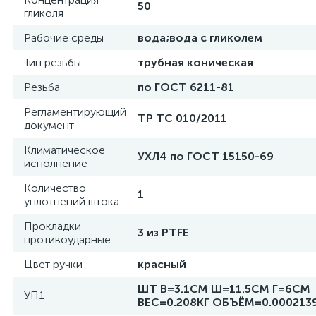
50
гликоля
Рабочие среды
вода;вода с гликолем
Тип резьбы
трубная коническая
Резьба
по ГОСТ 6211-81
Регламентирующий
ТР ТС 010/2011
документ
Климатическое
УХЛ4 по ГОСТ 15150-69
исполнение
Количество
1
уплотнений штока
Прокладки
3 из PTFE
противоударные
Цвет ручки
красный
ШТ В=3.1СМ Ш=11.5СМ Г=6СМ
УП1
ВЕС=0.208КГ ОБЪЁМ=0.000213