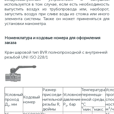
используется в том случае, если есть необходимость
выпустить воздух из трубопровода или, наоборот,
запустить воздух при сливе воды из стояка или иного
элемента системы. Также он может применяться для
установки манометра.
Номенклатура
и кодовые номера для
оформления
заказа
Кран шаровой тип BVR полнопроходной с внутренней
резьбой UNI ISO 228/1
Размер
Температура
Усл
Условный
присоеди-
Условное
перемеща-
про
Кодовый
проход
нительной
давление
емой среды,
спо
номер
Д
, мм
резьбы R,
Р
, бар
°С
ност
у
у
3
Т
Т
дюймы
м
/ч
мин.
макс.