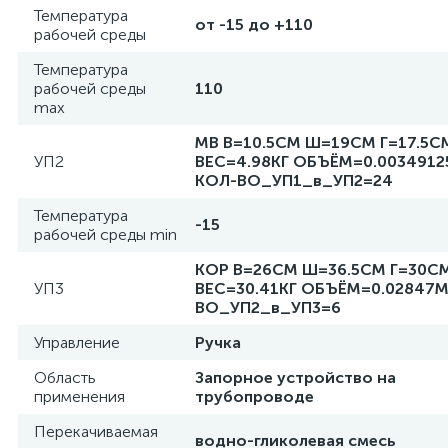
Температура
от -15 до +110
рабочей среды
Температура
рабочей среды
110
max
MB В=10.5СМ Ш=19СМ Г=17.5С
УП2
ВЕС=4.98КГ ОБЪЁМ=0.0034912
КОЛ-ВО_УП1_в_УП2=24
Температура
-15
рабочей среды min
КОР В=26СМ Ш=36.5СМ Г=30С
УП3
ВЕС=30.41КГ ОБЪЁМ=0.02847М
ВО_УП2_в_УП3=6
Управление
Ручка
Область
Запорное устройство на
применения
трубопроводе
Перекачиваемая
водно-гликолевая смесь