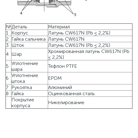
№
Деталь
Материал
1
Корпус
Латунь CW617N (Pb ≤ 2,2%)
2
Гайка сальника
Латунь CW617N
3
Шток
Латунь CW617N (Pb ≤ 2,2%)
Хромированная латунь CW617N (Pb
4
Шар
≤ 2,2%)
Уплотнение
5
Тефлон PTFE
шара
Уплотнение
6
EPDM
штока
7
Рукоятка
Алюминий
8
Гайка
Оцинкованная сталь
Покрытие
Никелирование
корпуса