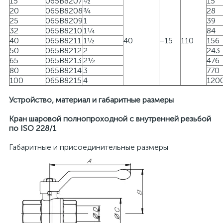
15
065B8207
½
15
20
065B8208
¾
28
25
065B8209
1
39
32
065B8210
1¼
84
40
065B8211
1½
40
–15
110
156
50
065B8212
2
243
65
065B8213
2½
476
80
065B8214
3
770
100
065B8215
4
120
Устройство, материал и габаритные размеры
Кран шаровой полнопроходной с внутренней резьбой
по ISO 228/1
Габаритные и присоединительные размеры