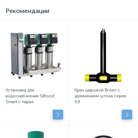
Рекомендации
Установка для
Кран шаровой Broen с
водоснабжения SiBoost
удлинением штока серия
Smart с парал.
69
подключенными
центробежными насосами
с сухим рот.