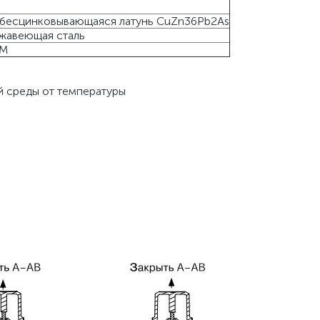
бесцинковывающаяся латунь CuZn36Pb2As
жавеющая сталь
M
й среды от температуры