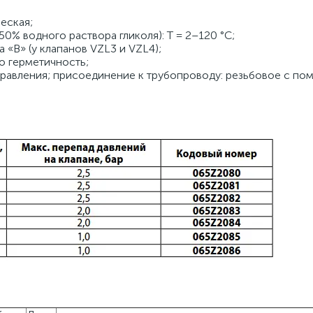
еская;
0% водного раствора гликоля): Т = 2–120 °С;
«В» (у клапанов VZL3 и VZL4);
о герметичность;
управления; присоединение к трубопроводу: резьбовое с п