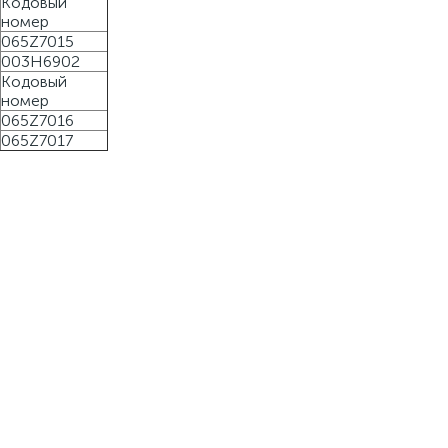
Кодовый
номер
065Z7015
003H6902
Кодовый
номер
065Z7016
065Z7017