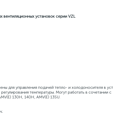
ых вентиляционных установок серии VZL
ены для управления подачей тепло- и холодоносителя в ус
 регулирования температуры. Могут работать в сочетании с
AMV(E) 130H, 140H, AMV(E) 13SU.
ч;