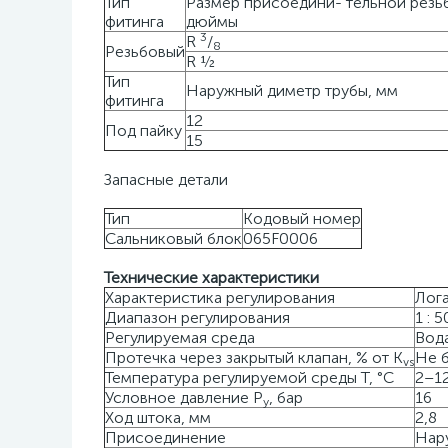
Тип
Размер присоедини- тельной резь
фитинга
дюймы
3
R
/
8
Резьбовый
R ½
Тип
Наружный диметр трубы, мм
фитинга
12
Под пайку
15
Запасные детали
Тип
Кодовый номер
Сальниковый блок
065F0006
Технические характеристики
Характеристика регулирования
Лог
Диапазон регулирования
1 : 5
Регулируемая среда
Вода
Протечка через закрытый клапан, % от K
Не б
vs
Температура регулируемой среды Т, °С
2–1
Условное давление Р
, бар
16
у
Ход штока, мм
2,8
Присоединение
Нар