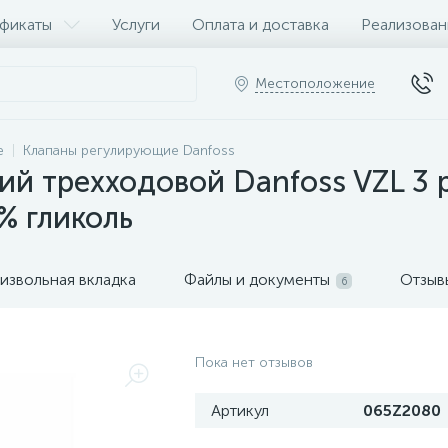
фикаты
Услуги
Оплата и доставка
Реализован
Местоположение
е
Клапаны регулирующие Danfoss
й трехходовой Danfoss VZL 3 
% гликоль
извольная вкладка
Файлы и документы
Отзыв
6
Пока нет отзывов
Артикул
065Z2080