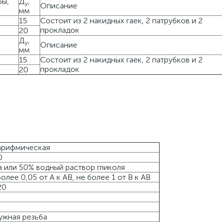
бы,
Д
,
у
Описание
мм
15
Состоит из 2 накидных гаек, 2 патрубков и 2
прокладок
20
Д
,
у
Описание
мм
15
Состоит из 2 накидных гаек, 2 патрубков и 2
прокладок
20
арифмическая
0
 или 50% водный раствор гликоля
олее 0,05 от А к АВ, не более 1 от В к АВ
20
ужная резьба