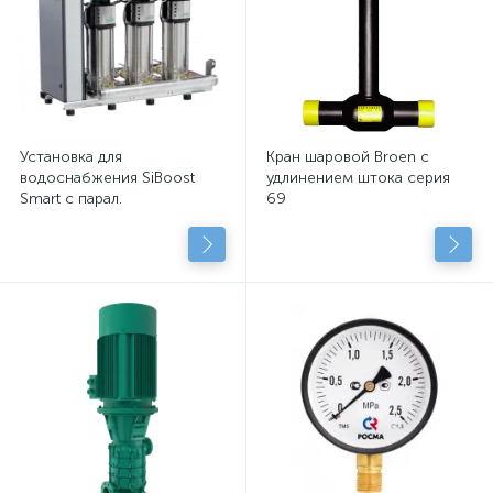
Установка для
Кран шаровой Broen с
водоснабжения SiBoost
удлинением штока серия
Smart с парал.
69
подключенными
центробежными насосами
с сухим рот.