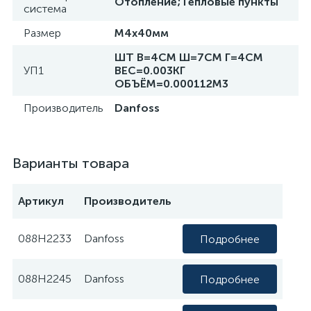
Отопление;Тепловые пункты
система
Размер
М4х40мм
ШТ В=4СМ Ш=7СМ Г=4СМ
УП1
ВЕС=0.003КГ
ОБЪЁМ=0.000112М3
Производитель
Danfoss
Варианты товара
Артикул
Производитель
088H2233
Danfoss
Подробнее
088H2245
Danfoss
Подробнее