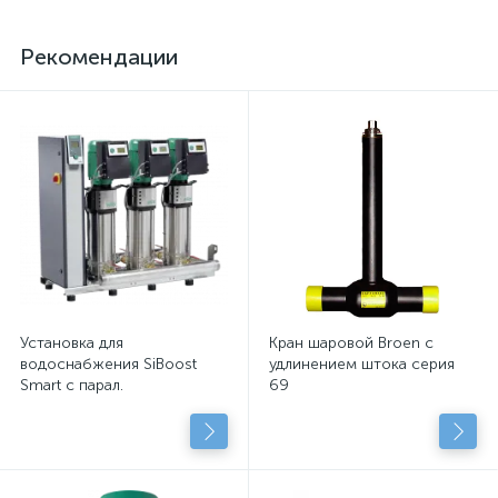
Рекомендации
Установка для
Кран шаровой Broen с
водоснабжения SiBoost
удлинением штока серия
Smart с парал.
69
подключенными
центробежными насосами
с сухим рот.