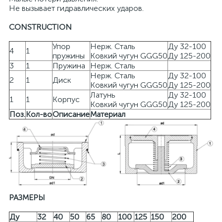
Не вызывает гидравлических ударов.
CONSTRUCTION
Упор
Нерж. Сталь
Ду 32-100
4
1
пружины
Ковкий чугун GGG50
Ду 125-200
3
1
Пружина
Нерж. Сталь
Нерж. Сталь
Ду 32-100
2
1
Диск
Ковкий чугун GGG50
Ду 125-200
Латунь
Ду 32-100
1
1
Корпус
Ковкий чугун GGG50
Ду 125-200
Поз.
Кол-во
Описание
Материал
РАЗМЕРЫ
Ду
32
40
50
65
80
100
125
150
200