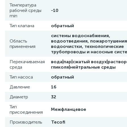
Температура
рабочей среды
-10
min
Тип клапана
обратный
системы водоснабжения,
Область
водоотведения, пожаротушения
применения
водоочистки, технологические
трубопроводы и насосные сист
Перекачиваемая
вода|пар|сжатый воздух|раствор
среда
гликоля|нейтральные среды
Тип насоса
обратный
Давление
16
Диаметр
32
Тип
Межфланцевое
присоединения
Производитель
Tecofi