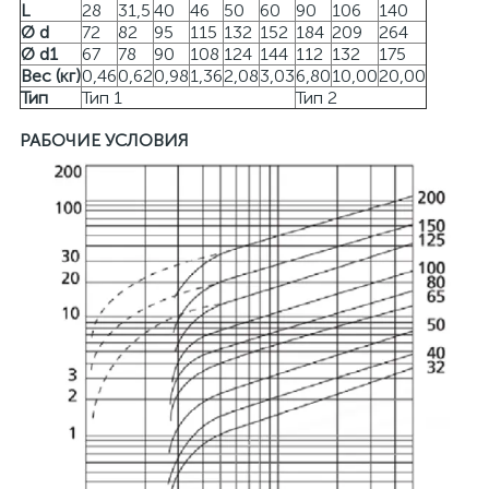
L
28
31,5
40
46
50
60
90
106
140
Ø d
72
82
95
115
132
152
184
209
264
Ø d1
67
78
90
108
124
144
112
132
175
Вес (кг)
0,46
0,62
0,98
1,36
2,08
3,03
6,80
10,00
20,00
Тип
Тип 1
Тип 2
РАБОЧИЕ УСЛОВИЯ