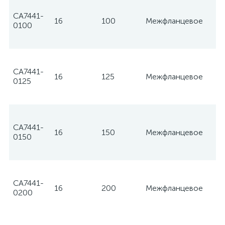
CA7441-
16
100
Межфланцевое
Te
0100
CA7441-
16
125
Межфланцевое
Te
0125
CA7441-
16
150
Межфланцевое
Te
0150
CA7441-
16
200
Межфланцевое
Te
0200