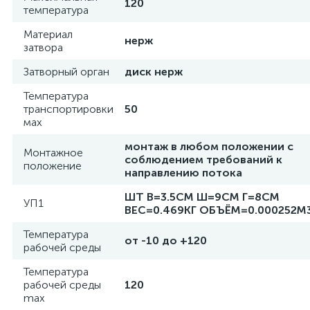
120
температура
Материал
нерж
затвора
Затворный орган
диск нерж
Температура
транспортировки
50
мах
монтаж в любом положении с
Монтажное
соблюдением требований к
положение
направлению потока
ШТ В=3.5СМ Ш=9СМ Г=8СМ
УП1
ВЕС=0.469КГ ОБЪЁМ=0.000252М
Температура
от -10 до +120
рабочей среды
Температура
рабочей среды
120
max