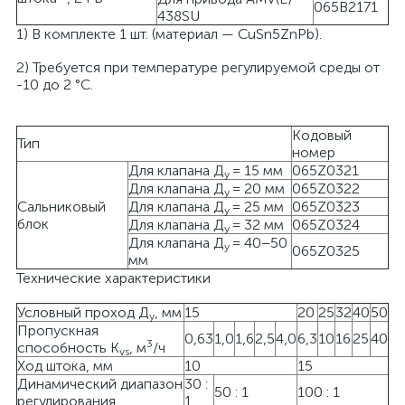
065B2171
438SU
1) В комплекте 1 шт. (материал — CuSn5ZnPb).
2) Требуется при температуре регулируемой среды от
-10 до 2 °С.
Кодовый
Тип
номер
Для клапана Д
= 15 мм
065Z0321
у
Для клапана Д
= 20 мм
065Z0322
у
Сальниковый
Для клапана Д
= 25 мм
065Z0323
у
блок
Для клапана Д
= 32 мм
065Z0324
у
Для клапана Д
= 40–50
у
065Z0325
мм
Технические характеристики
Условный проход Д
, мм
15
20
25
32
40
50
у
Пропускная
0,63
1,0
1,6
2,5
4,0
6,3
10
16
25
40
3
способность K
, м
/ч
vs
Ход штока, мм
10
15
Динамический диапазон
30 :
50 : 1
100 : 1
регулирования
1