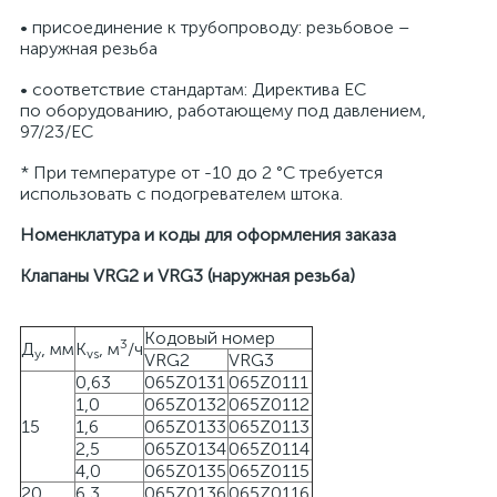
• присоединение к трубопроводу: резьбовое –
наружная резьба
• cоответствие стандартам: Директива ЕС
по оборудованию, работающему под давлением,
97/23/EC
* При температуре от -10 до 2 °С требуется
использовать с подогревателем штока.
Номенклатура и коды для оформления заказа
Клапаны VRG2 и VRG3 (наружная резьба)
Кодовый номер
3
Д
, мм
K
, м
/ч
у
vs
VRG2
VRG3
0,63
065Z0131
065Z0111
1,0
065Z0132
065Z0112
15
1,6
065Z0133
065Z0113
2,5
065Z0134
065Z0114
4,0
065Z0135
065Z0115
20
6,3
065Z0136
065Z0116