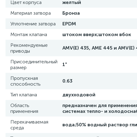
Цвет корпуса
желтый
Материал затвора
Бронза
Уплотнение затвора
EPDM
Монтаж клапана
штоком вверх;штоком вбок
Рекомендуемые
AMV(E) 435, AME 445 и AMV(E)
приводы
Присоединительный
1"
размер
Пропускная
0.63
способность
Тип клапана
двухходовой
Область
предназначен для применения
применения
системах тепло- и холодосн
Перекачиваемая
вода;50% водный раствор гл
среда