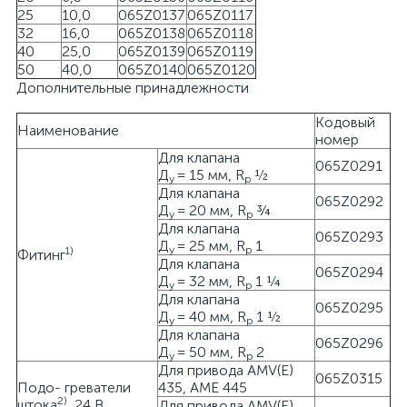
25
10,0
065Z0137
065Z0117
32
16,0
065Z0138
065Z0118
40
25,0
065Z0139
065Z0119
50
40,0
065Z0140
065Z0120
Дополнительные принадлежности
Кодовый
Наименование
номер
Для клапана
065Z0291
Д
= 15 мм, R
½
у
p
Для клапана
065Z0292
Д
= 20 мм, R
¾
у
p
Для клапана
065Z0293
Д
= 25 мм, R
1
у
p
1)
Фитинг
Для клапана
065Z0294
Д
= 32 мм, R
1 ¼
у
p
Для клапана
065Z0295
Д
= 40 мм, R
1 ½
у
p
Для клапана
065Z0296
Д
= 50 мм, R
2
у
p
Для привода AMV(E)
065Z0315
Подо- греватели
435, AME 445
2)
штока
, 24 В
Для привода AMV(E)