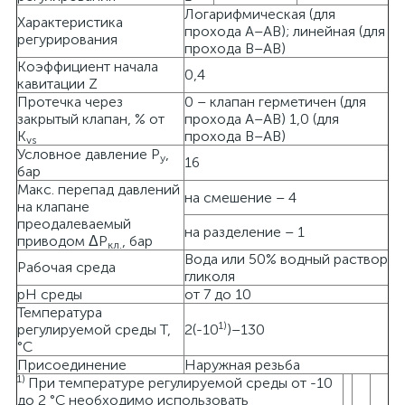
Логарифмическая (для
Характеристика
прохода А–АВ); линейная (для
регурирования
прохода В–АВ)
Коэффициент начала
0,4
кавитации Z
Протечка через
0 – клапан герметичен (для
закрытый клапан, % от
прохода А–АВ) 1,0 (для
K
прохода В–АВ)
vs
Условное давление Р
,
у
16
бар
Макс. перепад давлений
на смешение – 4
на клапане
преодалеваемый
на разделение – 1
приводом ΔР
, бар
кл.
Вода или 50% водный раствор
Рабочая среда
гликоля
pH среды
от 7 до 10
Температура
1)
регулируемой среды Т,
2(-10
)–130
°С
Присоединение
Наружная резьба
1)
При температуре регулируемой среды от -10
до 2 °С необходимо использовать