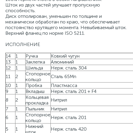
Шток из двух частей улучшает пропускную
способность.
Диск отполирован, уменьшен по толщине и
механически обработан по краю, что обеспечивает
постоянство крутящего момента. Невыбиваемый шток.
Верхний фланец по норме ISO 5211.
ИСПОЛНЕНИЕ
14
1
Ручка
Ковкий чугун
13
1
Заклепка
Алюминий
12
1
Шильда
Нерж. сталь 304
Стопорное
11
2
Сталь 65Mn
кольцо
10
1
Пробка
Пластмасса
9
1
Вкладыш
Нерж. сталь 201 + F4
Кольцевая
8
2
Нитрил
прокладка
7
1
Пыльник
Нитрил
Стопорное
6
1
Нерж. сталь 201
кольцо
Нижний
5
1
Нерж. сталь 420
шток