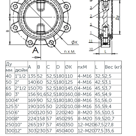
Ду
A
B
C
D
ØK
nxM
L
Вес (кг)
мм
дюйм
40
1"1/2
135
52
52,5
180
110
4-M16
32,5
2,5
50
2"
140
60
52,5
180
125
4-M16
42,5
3,1
65
2"1/2
150
70
52,5
180
145,0
4-M16
45,5
3,7
80
3"
156
91,6
52,5
180
160,0
8-M16
45,5
4,9
100
4"
169
90
52,5
180
180,0
8-M16
51,5
6,0
125
5"
190
105
50
220
210,0
8-M16
55,5
9,4
150
6"
200
120
50
220
240
8-M20
55,5
10,5
200
8"
224
158
57
450
295
8-M20
59,5
20,7
250
10"
265
197
57
450
350
12-M20
67,5
27,8
300
12"
303
230
57
450
400
12-M20
77,5
35,6