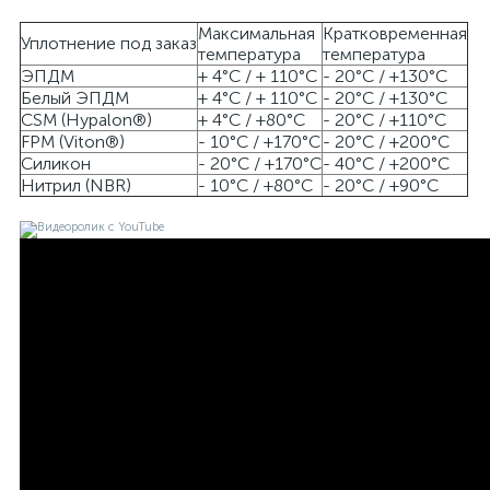
Максимальная
Кратковременная
Уплотнение под заказ
температура
температура
ЭПДМ
+ 4°C / + 110°C
- 20°C / +130°C
Белый ЭПДМ
+ 4°C / + 110°C
- 20°C / +130°C
CSM (Hypalon®)
+ 4°C / +80°C
- 20°C / +110°C
FPM (Viton®)
- 10°C / +170°C
- 20°C / +200°C
Силикон
- 20°C / +170°C
- 40°C / +200°C
Нитрил (NBR)
- 10°C / +80°C
- 20°C / +90°C