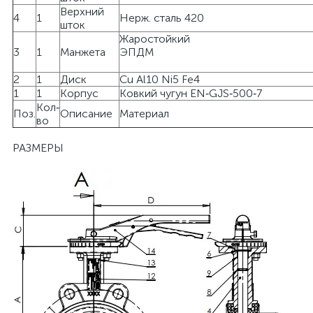
Верхний
4
1
Нерж. сталь 420
шток
Жаростойкий
3
1
Манжета
ЭП
2
1
Диск
Cu Al10 Ni5 Fe4
1
1
Корпус
Ковкий чугун EN‐GJS‐500‐7
Кол‐
Поз.
Описание
Материал
во
РАЗМЕРЫ