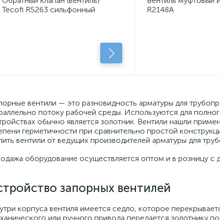
Обратный клапан (вентиль)
Вентиль муфтовый 
Tecofi R5263 сильфонный
R2148A
фланцевый стальной
порные вентили — это разновидность арматуры для трубоп
раллельно потоку рабочей среды. Используются для полно
тройствах обычно является золотник. Вентили нашли примен
епени герметичности при сравнительно простой конструкц
пить вентили от ведущих производителей арматуры для тру
одажа оборудование осуществляется оптом и в розницу с 
стройство запорных вентилей
утри корпуса вентиля имеется седло, которое перекрывае
ханического или ручного привода передается золотнику по