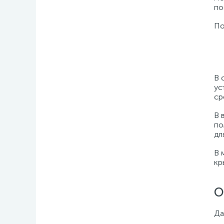
по
По
В 
ус
ср
В 
по
дл
В 
кр
О
Да