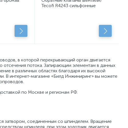
из бронзы
Обратные клапаны (вентили)
Tecofi R4243 сильфонные
фланцевые
роводов, в которой перекрывающий орган двигается
го отсечения потока. Запирающим элементам в данных
ение в различных областях благодаря их высокой
ии. В интернет-магазине «Билд Инжиниринг» вы можете
бопроводов.
доставкой по Москве и регионам РФ.
тся затвором, соединенным со шпинделем. Вращение
средством шпинделя, при этом золотник двигается