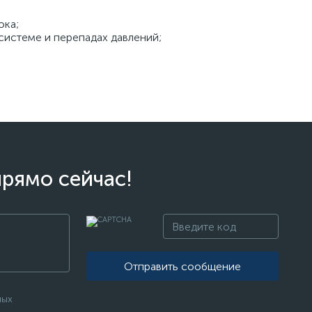
ока;
системе и перепадах давлений;
прямо сейчас!
Отправить сообщение
ных