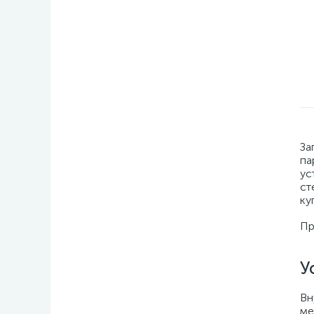
За
па
ус
ст
ку
Пр
У
Вн
ме