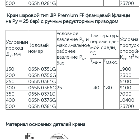
500
065N0281G
23700
Кран шаровой тип JiP Premium FF фланцевый (фланцы
на Ру = 25 бар) с ручным редукторным приводом
Условное
Температура
давление Р
и
Условна
у
перемещае-
Условный
Кодовый
максимальное
пропуск
мой среды,
проход
номер
рабочее
способ
о
С
Д
, мм
у
3
давление Р
,
K
, м
/ч
р
vs
Т
Т
мин.
макс.
бар
150
065N0351G
1900
200
065N0356G
2300
250
065N0361G
5100
300
065N0366G
25
–40
180
9100
350
065N0371G
7000
400
065N0376G
10400
500
065N0381G
23700
Материал основных деталей крана