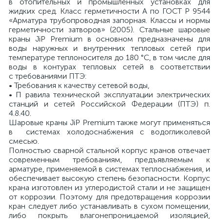
в отопительных и промышленных установках для
жидких сред. Класс герметичности А по ГОСТ Р 9544
«Арматура трубопроводная запорная. Классы и нормы
герметичности затворов» (2005). Стальные шаровые
краны JiP Premium в основном предназначены для
воды наружных и внутренних тепловых сетей при
температуре теплоносителя до 180 °С, в том числе для
воды в контурах тепловых сетей в соответствии
с требованиями ПТЭ:
• Требования к качеству сетевой воды,
• П равила технической эксплуатации электрических
станций и сетей Российской Федерации (ПТЭ) п.
4.8.40.
Шаровые краны JiP Premium также могут применяться
в системах холодоснабжения с водогликолевой
смесью.
Полностью сварной стальной корпус кранов отвечает
современным требованиям, предъявляемым к
арматуре, применяемой в системах теплоснабжения, и
обеспечивает высокую степень безопасности. Корпус
крана изготовлен из углеродистой стали и не защищен
от коррозии. Поэтому для предотвращения коррозии
кран следует либо устанавливать в сухом помещении,
либо покрыть влагонепроницаемой изоляцией,