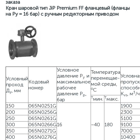
заказа
Кран шаровой тип JiP Premium FF фланцевый (фланцы
на Ру = 16 бар) с ручным редукторным приводом
Условное
Температура
давление Р
и
Условна
у
перемещае-
Условный
Кодовый
максимальное
пропуск
мой среды,
проход
номер
рабочее
способ
о
С
Д
, мм
у
3
давление Р
,
K
, м
/ч
р
vs
Т
Т
мин.
макс.
бар
150
065N0251G
1900
200
065N0256G
2300
250
065N0261G
5100
300
065N0266G
16
–40
180
9100
350
065N0271G
7000
400
065N0276G
10400