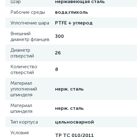
Шар
нержавеющая сталь
Рабочие среды
вода;гликоль
Уплотнение шара
PTFE + углерод
Внешний
300
диаметр фланцев
Диаметр
26
отверстий
Количество
8
отверстий
Материал
уплотнений
нерж. сталь
шпинделя
Материал
нерж. сталь
шпинделя
Тип корпуса
цельносварной
Условия
ТР ТС 010/2011