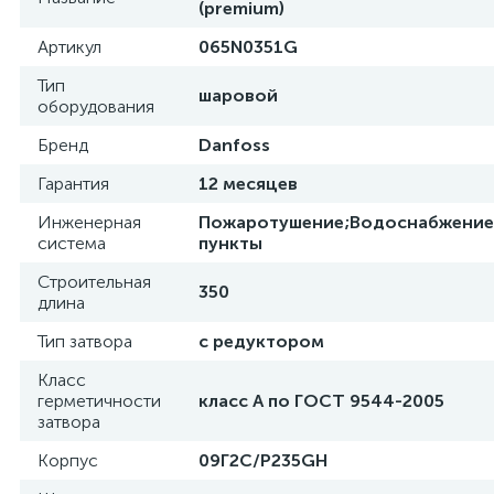
(premium)
Артикул
065N0351G
Тип
шаровой
оборудования
Бренд
Danfoss
Гарантия
12 месяцев
Инженерная
Пожаротушение;Водоснабжение
система
пункты
Строительная
350
длина
Тип затвора
с редуктором
Класс
герметичности
класс А по ГОСТ 9544-2005
затвора
Корпус
09Г2С/P235GH