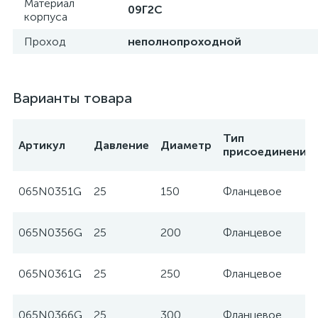
Материал
09Г2С
корпуса
Проход
неполнопроходной
Варианты товара
Тип
Артикул
Давление
Диаметр
присоединения
065N0351G
25
150
Фланцевое
065N0356G
25
200
Фланцевое
065N0361G
25
250
Фланцевое
065N0366G
25
300
Фланцевое