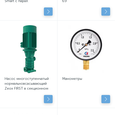
Smart с парал.
69
подключенными
центробежными насосами
с сухим рот.
Насос многоступенчатый
Манометры
нормальновсасывающий
Zeox FIRST в секционном
исполнении