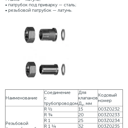
• патрубок под приварку — сталь;
• резьбовой патрубок — латунь.
Соединение
Для
Кодовый
Наименование
с
клапанов
номер
трубопроводом
Д
, мм
у
R ½
15
003Z0232
R ¾
20
003Z0233
R 1
25
003Z0234
Резьбовой
R 1 ¼
32
003Z0235