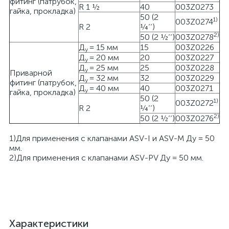
фитинг (патрубок,
R 1 ½
40
003Z0273
гайка, прокладка)
50 (2
1)
003Z0274
R 2
¼’’)
2)
50 (2 ½’’)
003Z0278
Д
= 15 мм
15
003Z0226
у
Д
= 20 мм
20
003Z0227
у
Д
= 25 мм
25
003Z0228
у
Приварной
Д
= 32 мм
32
003Z0229
у
фитинг (патрубок,
Д
= 40 мм
40
003Z0271
у
гайка, прокладка)
50 (2
1)
003Z0272
R 2
¼’’)
2)
50 (2 ½’’)
003Z0276
1)Для применения с клапанами ASV-I и ASV-M Ду = 50
мм.
2)Для применения с клапанами ASV-PV Ду = 50 мм.
Характеристики