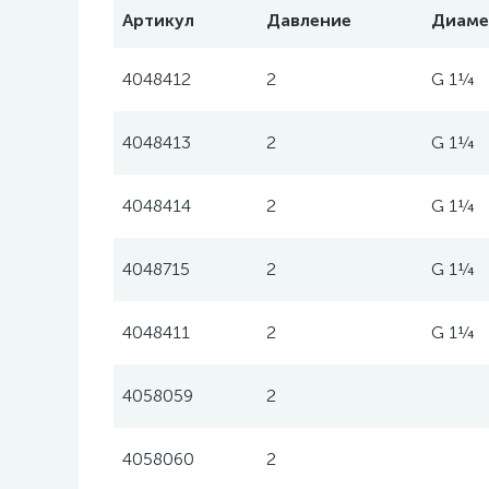
Артикул
Давление
Диаме
4048412
2
G 1¼
4048413
2
G 1¼
4048414
2
G 1¼
4048715
2
G 1¼
4048411
2
G 1¼
4058059
2
4058060
2