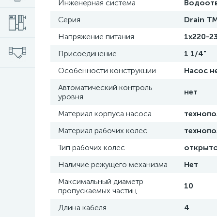
Инженерная система
Водоот
Серия
Drain T
Напряжение питания
1х220-2
Присоединение
1 1/4"
Особенности конструкции
Насос н
Автоматический контроль
нет
уровня
Материал корпуса насоса
техноп
Материал рабочих колес
техноп
Тип рабочих колес
открыто
Наличие режущего механизма
Нет
Максимальный диаметр
10
пропускаемых частиц
Длина кабеля
4