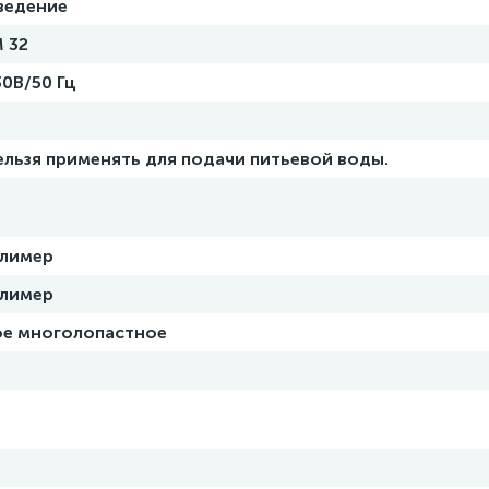
ведение
M 32
30В/50 Гц
ельзя применять для подачи питьевой воды.
олимер
олимер
е многолопастное