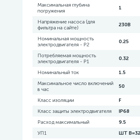
Максимальная глубина
1
погружения
Напряжение насоса (для
230В
фильтра на сайте)
Номинальная мощность
0.25
электродвигателя - P2
Потребляемая мощность
0.32
электродвигателя - P1
Номинальный ток
1.5
Максимальное число включений
50
в час
Класс изоляции
F
Класс защиты электродвигателя
IP68
Расход максимальный
9.5
УП1
ШТ В=32