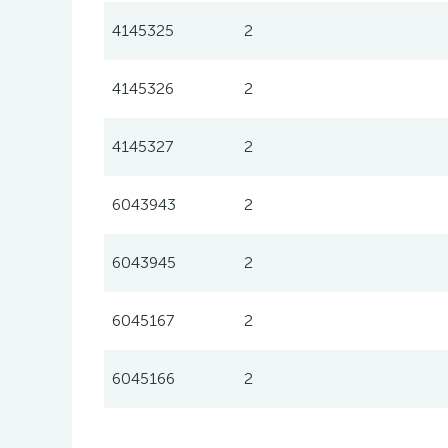
4145325
2
4145326
2
4145327
2
6043943
2
6043945
2
6045167
2
6045166
2