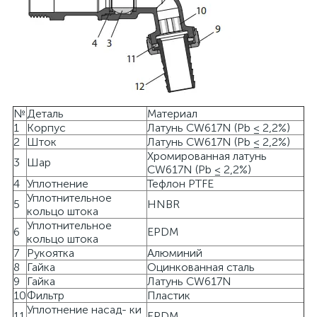
№
Деталь
Материал
1
Корпус
Латунь CW617N (Pb ≤ 2,2%)
2
Шток
Латунь CW617N (Pb ≤ 2,2%)
Хромированная латунь
3
Шар
CW617N (Pb ≤ 2,2%)
4
Уплотнение
Тефлон PTFE
Уплотнительное
5
HNBR
кольцо штока
Уплотнительное
6
EPDM
кольцо штока
7
Рукоятка
Алюминий
8
Гайка
Оцинкованная сталь
9
Гайка
Латунь CW617N
10
Фильтр
Пластик
Уплотнение насад- ки
11
EPDM