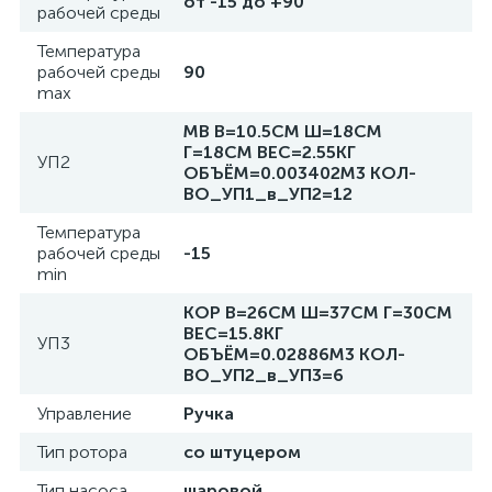
от -15 до +90
рабочей среды
Температура
рабочей среды
90
max
MB В=10.5СМ Ш=18СМ
Г=18СМ ВЕС=2.55КГ
УП2
ОБЪЁМ=0.003402М3 КОЛ-
ВО_УП1_в_УП2=12
Температура
рабочей среды
-15
min
КОР В=26СМ Ш=37СМ Г=30СМ
ВЕС=15.8КГ
УП3
ОБЪЁМ=0.02886М3 КОЛ-
ВО_УП2_в_УП3=6
Управление
Ручка
Тип ротора
со штуцером
Тип насоса
шаровой