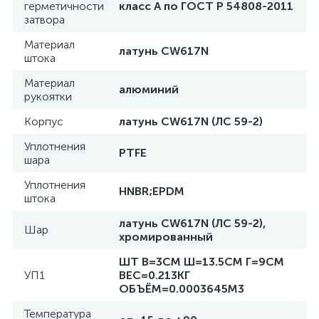
герметичности
класс А по ГОСТ P 54808-2011
затвора
Материал
латунь CW617N
штока
Материал
алюминий
рукоятки
Корпус
латунь CW617N (ЛС 59-2)
Уплотнения
PTFE
шара
Уплотнения
HNBR;EPDM
штока
латунь CW617N (ЛС 59-2),
Шар
хромированный
ШТ В=3СМ Ш=13.5СМ Г=9СМ
УП1
ВЕС=0.213КГ
ОБЪЁМ=0.0003645М3
Температура