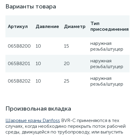
Варианты товара
Тип
Артикул
Давление
Диаметр
присоединения
наружная
065B8200
10
15
резьба/штуцер
наружная
065B8201
10
20
резьба/штуцер
наружная
065B8202
10
25
резьба/штуцер
Произвольная вкладка
Шаровые краны Danfoss
BVR-C применяются в тех
случаях, когда необходимо перекрыть поток рабочей
среды, движущейся по трубопроводу, или выпустить