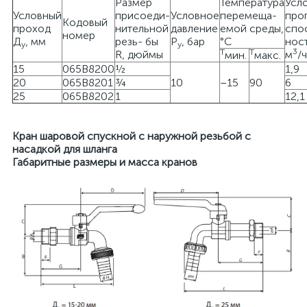
Размер
Температура
Усл
Условный
присоеди-
Условное
перемеща-
про
Кодовый
проход
нительной
давление
емой среды,
спо
номер
Д
, мм
резь- бы
Р
, бар
°С
нос
у
у
3
Т
Т
R, дюймы
м
/ч
мин.
макс.
15
065B8200
½
1,9
20
065B8201
¾
10
–15
90
6
25
065B8202
1
12,1
Кран шаровой спускной с наружной резьбой с
насадкой для шланга
Габаритные размеры и масса кранов