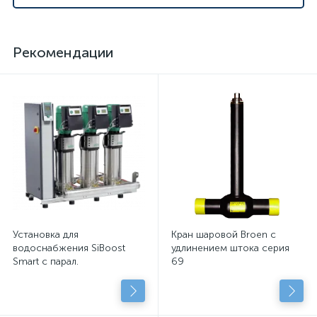
Рекомендации
Установка для
Кран шаровой Broen с
водоснабжения SiBoost
удлинением штока серия
Smart с парал.
69
подключенными
центробежными насосами
с сухим рот.