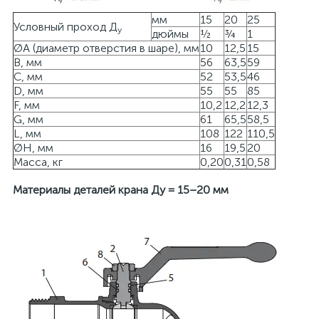
мм
15
20
25
Условный проход Д
у
дюймы
½
¾
1
ØА (диаметр отверстия в шаре), мм
10
12,5
15
B, мм
56
63,5
59
С, мм
52
53,5
46
D, мм
55
55
85
F, мм
10,2
12,2
12,3
G, мм
61
65,5
58,5
L, мм
108
122
110,5
ØH, мм
16
19,5
20
Масса, кг
0,20
0,31
0,58
Материалы деталей крана Ду = 15–20 мм