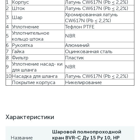
1
Корпус
Латунь CW617N (Pb ≤ 2,2%)
2
Шток
Латунь CW617N (Pb ≤ 2,2%)
Хромированная латунь
3
Шар
CW617N (Pb ≤ 2,2%)
4
Уплотнение
Тефлон PTFE
Уплотнительное
5
NBR
кольцо штока
6
Рукоятка
Алюминий
7
Гайка
Оцинкованная сталь
8
Фильтр
Пластик
Уплотнение насад- ки
9
NBR
для шланга
10
Насадка для шланга
Латунь CW617N (Pb ≤ 2,2%)
Покрытие корпуса
Никелирование
Характеристики
Шаровой полнопроходной
Название
кран BVR-С Ду 15 Ру 10, НР