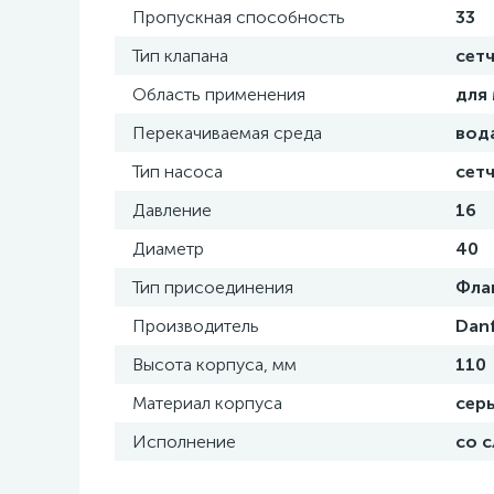
Пропускная способность
33
Тип клапана
сет
Область применения
для
Перекачиваемая среда
вод
Тип насоса
сет
Давление
16
Диаметр
40
Тип присоединения
Фла
Производитель
Dan
Высота корпуса, мм
110
Материал корпуса
сер
Исполнение
со 