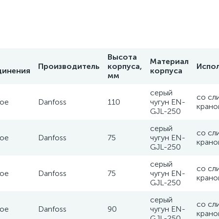
Высота
Материал
Производитель
корпуса,
Испо
динения
корпуса
мм
серый
со сл
ое
Danfoss
110
чугун EN-
крано
GJL-250
серый
со сл
ое
Danfoss
75
чугун EN-
крано
GJL-250
серый
со сл
ое
Danfoss
75
чугун EN-
крано
GJL-250
серый
со сл
ое
Danfoss
90
чугун EN-
крано
GJL-250