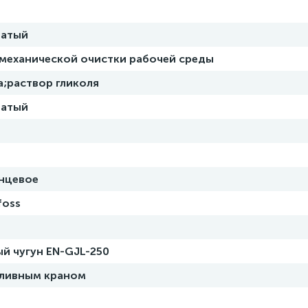
чатый
 механической очистки рабочей среды
а;раствор гликоля
чатый
нцевое
foss
ый чугун EN-GJL-250
сливным краном