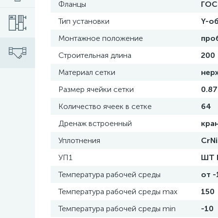
Фланцы
ГОС
Тип установки
Y-о
Монтажное положение
про
Cтроительная длина
200
Материал сетки
нер
Размер ячейки сетки
0.87
Количество ячеек в сетке
64
Дренаж встроенный
кра
Уплотнения
CrNi
УП1
ШТ 
Температура рабочей среды
от -
Температура рабочей среды max
150
Температура рабочей среды min
-10