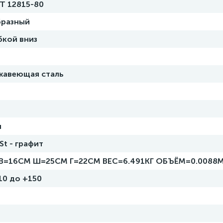
Т 12815-80
бразный
бкой вниз
жавеющая сталь
н
St - графит
В=16СМ Ш=25СМ Г=22СМ ВЕС=6.491КГ ОБЪЁМ=0.0088
10 до +150