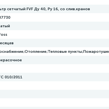
тр сетчатый FVF Ду 40, Ру 16, со слив.кранов
B7730
чатый
foss
месяцев
оснабжение;Отопление;Тепловые пункты;Пожаротуше
окрасочное
ТС 010/2011