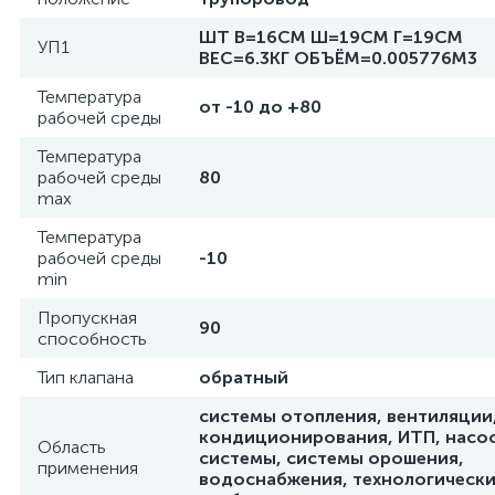
ШТ В=16СМ Ш=19СМ Г=19СМ
УП1
ВЕС=6.3КГ ОБЪЁМ=0.005776М3
Температура
от -10 до +80
рабочей среды
Температура
рабочей среды
80
max
Температура
рабочей среды
-10
min
Пропускная
90
способность
Тип клапана
обратный
системы отопления, вентиляции
кондиционирования, ИТП, насо
Область
системы, системы орошения,
применения
водоснабжения, технологическ