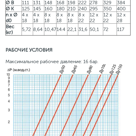
Ø B
111
131
148
168
198
222
278
329
384
Ø K
125
145
160
180
210
240
295
350
400
n x Ø
4 x
4 x
8 x
8 x
8 x
8 x
12 x
12 x
12 x
d0
18
18
18
18
18
22
22
22
28
Bec
5,72
8,64
10,47
14.4
22,1
31,6
50,1
72
117
(кг)
РАБОЧИЕ УСЛОВИЯ
Максимальное рабочее давление: 16 бар.