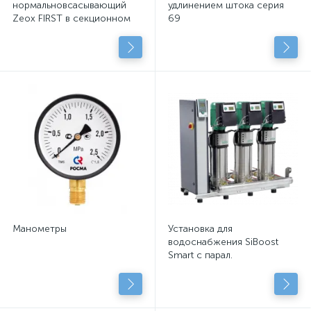
нормальновсасывающий
удлинением штока серия
Zeox FIRST в секционном
69
исполнении
Манометры
Установка для
водоснабжения SiBoost
Smart с парал.
подключенными
центробежными насосами
с сухим рот.