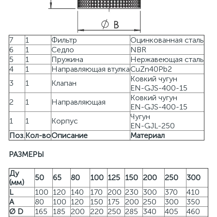
7
1
Фильтр
Оцинкованная сталь
6
1
Седло
NBR
5
1
Пружина
Нержавеющая сталь
4
1
Направляющая втулка
CuZn40Pb2
Ковкий чугун
3
1
Клапан
EN-GJS-400-15
Ковкий чугун
2
1
Направляющая
EN-GJS-400-15
Чугун
1
1
Корпус
EN-GJL-250
Поз.
Кол-во
Описание
Материал
РАЗМЕРЫ
Ду
50
65
80
100
125
150
200
250
300
(мм)
L
100
120
140
170
200
230
300
370
410
A
80
100
120
150
175
200
250
300
350
Ø D
165
185
200
220
250
285
340
405
460