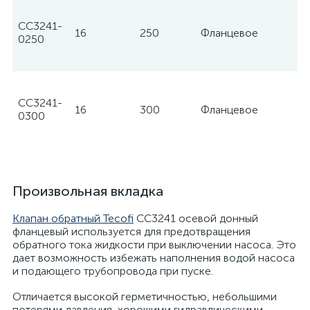
CC3241-
16
250
Фланцевое
Te
0250
CC3241-
16
300
Фланцевое
Te
0300
Произвольная вкладка
Клапан обратный Tecofi
CC3241 осевой донный
фланцевый используется для предотвращения
обратного тока жидкости при выключении насоса. Это
дает возможность избежать наполнения водой насоса
и подающего трубопровода при пуске.
Отличается высокой герметичностью, небольшими
потерями давления, хорошими гидравлическими