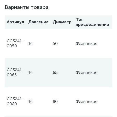
Варианты товара
Тип
Артикул
Давление
Диаметр
П
присоединения
CC3241-
16
50
Фланцевое
Te
0050
CC3241-
16
65
Фланцевое
Te
0065
CC3241-
16
80
Фланцевое
Te
0080