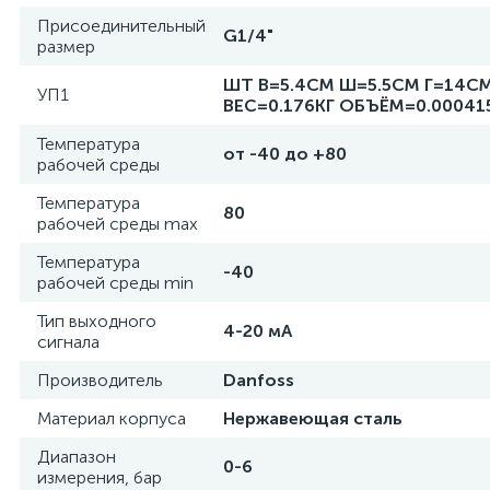
Присоединительный
G1/4"
размер
ШТ В=5.4СМ Ш=5.5СМ Г=14С
УП1
ВЕС=0.176КГ ОБЪЁМ=0.00041
Температура
от -40 до +80
рабочей среды
Температура
80
рабочей среды max
Температура
-40
рабочей среды min
Тип выходного
4-20 мА
сигнала
Производитель
Danfoss
Материал корпуса
Нержавеющая сталь
Диапазон
0-6
измерения, бар