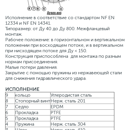
Исполнение в соответствие со стандартом NF EN
12334 и NF EN 14341.
Типоразмер: от Ду 40 до Ду 800. Межфланцевый
монтаж.
Рабочее положение: в горизонтальном и вертикальном
положении при восходящем потоке, и в вертикальном
при нисходящем потоке для Ду < 150.
Конструкция приспособлена для монтажа по разным
нормам присоединения.
Малые потери давления.
Закрытие с помощью пружины из нержавеющей стали
для снижения гидравлического удара.
ИСПОЛНЕНИЕ
9
кольцо
Углеродистая сталь
8
Стопорный винт
Нерж. сталь 201
7
Седло
EPDM
6
Прокладка
PTFE
5
Прокладка
PTFE
4
Пружина
Нерж. сталь 304
3
Шток
Нерж. сталь 410