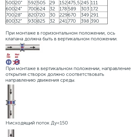
500
20"
592
505
29
152
475,5
245
111
600
24"
700
624
32
178
589
303
172
700
28"
820
720
30
229
670
349
291
800
32"
930
825
32
241
770
398
390
При монтаже в горизонтальном положении, ось
клапана должна быть в вертикальном положении.
При монтаже в вертикальном положении, направление
открытия створок должно соответствовать
направлению движения среды.
Нисходящий поток Ду<150