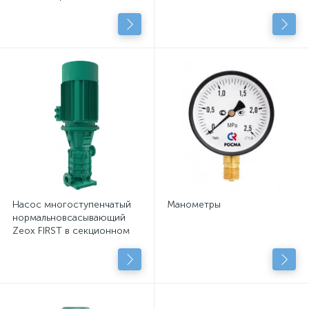
подключенными
центробежными насосами
с сухим рот.
Насос многоступенчатый
Манометры
нормальновсасывающий
Zeox FIRST в секционном
исполнении