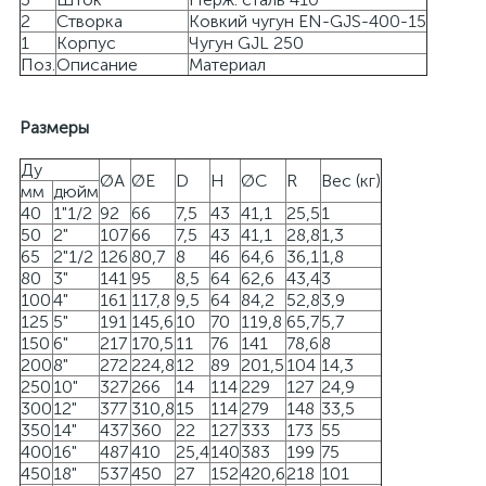
2
Створка
Ковкий чугун EN-GJS-400-15
1
Корпус
Чугун GJL 250
Поз.
Описание
Материал
Размеры
Ду
ØA
ØE
D
H
ØC
R
Вес (кг)
мм
дюйм
40
1"1/2
92
66
7,5
43
41,1
25,5
1
50
2"
107
66
7,5
43
41,1
28,8
1,3
65
2"1/2
126
80,7
8
46
64,6
36,1
1,8
80
3"
141
95
8,5
64
62,6
43,4
3
100
4"
161
117,8
9,5
64
84,2
52,8
3,9
125
5"
191
145,6
10
70
119,8
65,7
5,7
150
6"
217
170,5
11
76
141
78,6
8
200
8"
272
224,8
12
89
201,5
104
14,3
250
10"
327
266
14
114
229
127
24,9
300
12"
377
310,8
15
114
279
148
33,5
350
14"
437
360
22
127
333
173
55
400
16"
487
410
25,4
140
383
199
75
450
18"
537
450
27
152
420,6
218
101