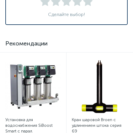
Сделайте выбор!
Рекомендации
Установка для
Кран шаровой Broen с
водоснабжения SiBoost
удлинением штока серия
Smart с парал.
69