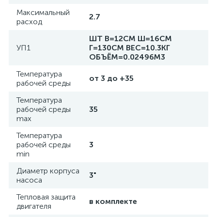
Максимальный
2.7
расход
ШТ В=12СМ Ш=16СМ
УП1
Г=130СМ ВЕС=10.3КГ
ОБЪЁМ=0.02496М3
Температура
от 3 до +35
рабочей среды
Температура
рабочей среды
35
max
Температура
рабочей среды
3
min
Диаметр корпуса
3"
насоса
Тепловая защита
в комплекте
двигателя