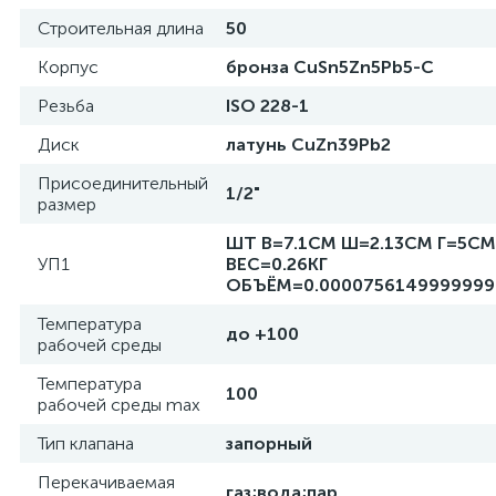
Строительная длина
50
Корпус
бронза CuSn5Zn5Pb5-C
Резьба
ISO 228-1
Диск
латунь CuZn39Pb2
Присоединительный
1/2"
размер
ШТ В=7.1СМ Ш=2.13СМ Г=5СМ
УП1
ВЕС=0.26КГ
ОБЪЁМ=0.000075614999999
Температура
до +100
рабочей среды
Температура
100
рабочей среды max
Тип клапана
запорный
Перекачиваемая
газ;вода;пар