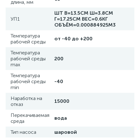
длина, мм
ШТ В=13.5СМ Ш=3.8СМ
УП1
Г=17.25СМ ВЕС=0.6КГ
ОБЪЁМ=0.000884925М3
Температура
от -40 до +200
рабочей среды
Температура
рабочей среды
200
max
Температура
рабочей среды
-40
min
Наработка на
15000
отказ
Перекачиваемая
вода
среда
Тип насоса
шаровой