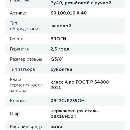
Ру40, резьбовой с ручкой
Артикул
60.100.010.А.40
Тип
шаровой
оборудования
Бренд
BROEN
Гарантия
2,5 года
Размер резьбы
G3/8"
Тип затвора
рукоятка
Класс
класс А по ГОСТ P 54808-
герметичности
2011
затвора
Корпус
09Г2С/P235GH
нержавеющая сталь
Шар
08Х18Н10Т
Рабочие среды
вода