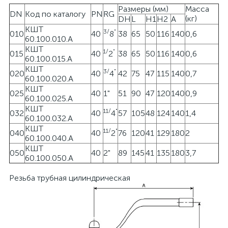
Размеры (мм)
Масса
DN
Код по каталогу
PN
RG
(кг)
DH
L
H1
Н2
А
КШТ
3
/
"
010
40
8
38
65
50
116
140
0,6
60.100.010.А
КШТ
1
/
"
015
40
2
38
65
50
116
140
0,6
60.100.015.А
КШТ
3
/
"
020
40
4
42
75
47
115
140
0,7
60.100.020.А
КШТ
025
40
1"
51
90
47
120
140
0,9
60.100.025.А
КШТ
1
1
/
"
032
40
4
57
105
48
124
140
1,4
60.100.032.А
КШТ
1
1
/
"
040
40
2
76
120
41
129
180
2
60.100.040.А
КШТ
050
40
2"
89
145
41
135
180
3,7
60.100.050.А
Резьба трубная цилиндрическая