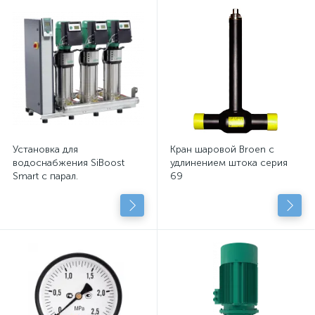
Установка для
Кран шаровой Broen с
водоснабжения SiBoost
удлинением штока серия
Smart с парал.
69
подключенными
центробежными насосами
с сухим рот.