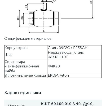
Спецификация материалов:
Корпус крана
Сталь 09Г2С / P235GH
Нержавеющая сталь
Шар
08Х18Н10Т
Седло шара
и антифрикционная
Ф4К20
шайба
Уплотнительные кольца
EPDM, Viton
Характеристики
КШТ 60.100.010.А.40, Ду10,
Название