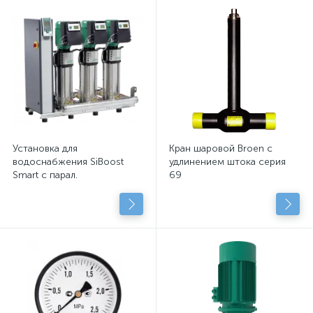
Установка для
Кран шаровой Broen с
водоснабжения SiBoost
удлинением штока серия
Smart с парал.
69
подключенными
центробежными насосами
с сухим рот.