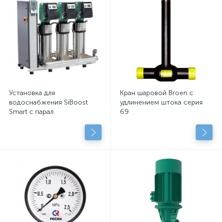
Установка для
Кран шаровой Broen с
водоснабжения SiBoost
удлинением штока серия
Smart с парал.
69
подключенными
центробежными насосами
с сухим рот.