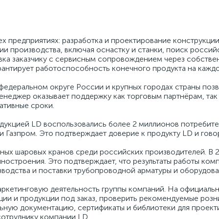
ех предприятиях: разработка и проектирование конструкции
ии производства, включая оснастку и станки, поиск россий
вка заказчику с сервисным сопровождением через собствен
арантирует работоспособность конечного продукта на кажд
едеральном округе России и крупных городах страны позв
менеджер оказывает поддержку как торговым партнёрам, та
ативные сроки.
одукцией LD воспользовались более 2 миллионов потребите
 Газпром. Это подтверждает доверие к продукту LD и говор
нных шаровых кранов среди российских производителей. В 
остроения. Это подтверждает, что результаты работы комп
водства и поставки трубопроводной арматуры и оборудова
ркетинговую деятельность группы компаний. На официально
ии и продукции под заказ, проверить рекомендуемые розн
льную документацию, сертификаты и библиотеки для проекти
сотруднику компании LD.