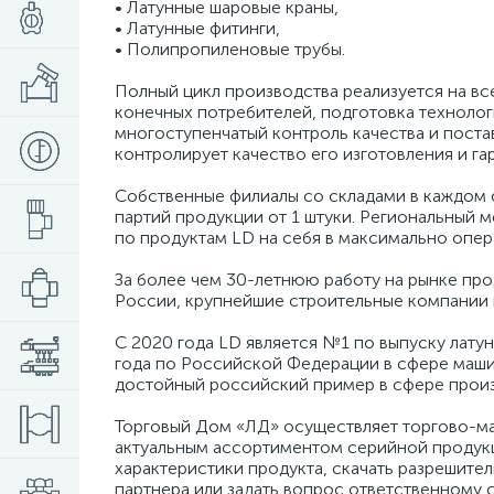
• Латунные шаровые краны,
• Латунные фитинги,
• Полипропиленовые трубы.
Полный цикл производства реализуется на вс
конечных потребителей, подготовка технолог
многоступенчатый контроль качества и поста
контролирует качество его изготовления и г
Собственные филиалы со складами в каждом ф
партий продукции от 1 штуки. Региональный 
по продуктам LD на себя в максимально опер
За более чем 30-летнюю работу на рынке пр
России, крупнейшие строительные компании и
С 2020 года LD является №1 по выпуску лату
года по Российской Федерации в сфере машин
достойный российский пример в сфере произ
Торговый Дом «ЛД» осуществляет торгово-ма
актуальным ассортиментом серийной продукц
характеристики продукта, скачать разрешите
партнера или задать вопрос ответственному 